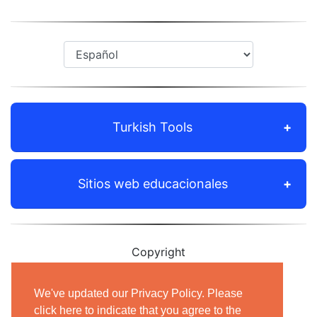
Turkish Tools
Sitios web educacionales
Copyright
© 2012-2021 Shudian Ltd.|
Privacy Policy
&
We've updated our Privacy Policy. Please
Terms of Use
|
Contact us
click here to indicate that you agree to the