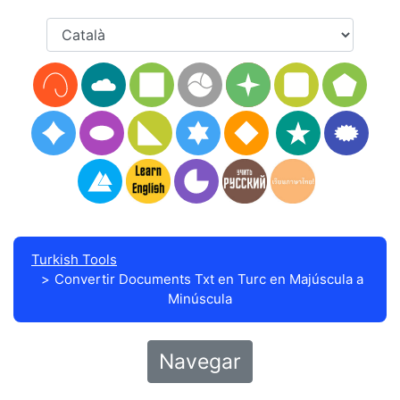
Turkish Tools
Convertir Documents Txt en Turc en Majúscula a
Minúscula
Navegar