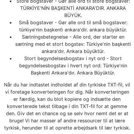
Store bogstaver - Gør alle ord til store bogstaver:
TÜRKİYE'NİN BAŞKENTİ ANKARA'DIR. ANKARA
BÜYÜK.
Små bogstaver - Gør alle ord til små bogstaver:
türki̇ye'ni̇n başkenti̇ ankara'dir. ankara büyüktür.
Sætningsbetegnelse - Alle ord, der starter en
sætning med et stort bogstav: Türkiye'nin başkenti
ankara'dır. Ankara büyüktür.
Stort begyndelsesbogstav i nyt ord - Stort
begyndelsesbogstav i hvert nyt ord: Türkiye'nin
Başkenti Ankara'dır. Ankara Büyüktür.
Når du har indtastet indholdet af din tyrkiske TXT-fil, vil
vi foretage konverteringen for dig. Når konverteringen
er færdig, kan du blot kopiere og indsætte den
konverterede tekst tilbage i din TXT-fil for at gemme
den. Giv det en chance og se selv hvor nemt det er at
bruge! Vi har masser af andre ressourcer til at lære
tyrkisk, herunder til at oprette arbejdsark til lær tyrkisk.