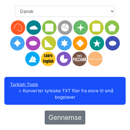
Turkish Tools
Konverter tyrkiske TXT filer fra store til små
bogstaver
Gennemse