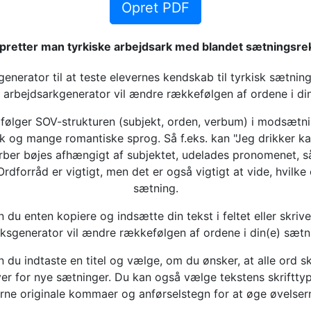
Opret PDF
pretter man tyrkiske arbejdsark med blandet sætningsre
nerator til at teste elevernes kendskab til tyrkisk sætnings
e arbejdsarkgenerator vil ændre rækkefølgen af ordene i din
 følger SOV-strukturen (subjekt, orden, verbum) i modsætnin
 og mange romantiske sprog. Så f.eks. kan "Jeg drikker k
erber bøjes afhængigt af subjektet, udelades pronomenet, så
Ordforråd er vigtigt, men det er også vigtigt at vide, hvilke 
sætning.
 du enten kopiere og indsætte din tekst i feltet eller skriv
ksgenerator vil ændre rækkefølgen af ordene i din(e) sætn
n du indtaste en titel og vælge, om du ønsker, at alle ord
r for nye sætninger. Du kan også vælge tekstens skrifttyp
jerne originale kommaer og anførselstegn for at øge øvelse