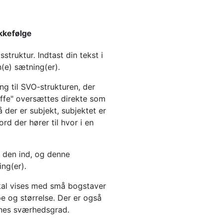
kkefølge
struktur. Indtast din tekst i
(e) sætning(er).
g til SVO-strukturen, der
affe" oversættes direkte som
 der er subjekt, subjektet er
ord der hører til hvor i en
e den ind, og denne
ing(er).
 skal vises med små bogstaver
e og størrelse. Der er også
rnes sværhedsgrad.