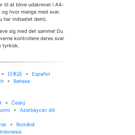
til at blive udskrevet i A4-
ar og hvor mange med svar.
 har indtastet dem).
at øve sig med det samme! Du
verne kontrollere deres svar
 tyrkisk.
⚬
日本語
⚬
Español
ch
⚬
Bahasa
ӣ
⚬
Český
uomi
⚬
Azərbaycan dili
rsk
⚬
Română
Indonesia