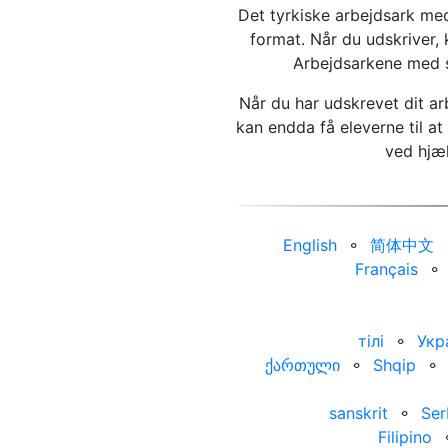
Det tyrkiske arbejdsark med
format. Når du udskriver,
Arbejdsarkene med s
Når du har udskrevet dit ar
kan endda få eleverne til a
ved hjæl
English
⚬
简体中文
Français
⚬
тілі
⚬
Укр
ქართული
⚬
Shqip
⚬
sanskrit
⚬
Ser
Filipino