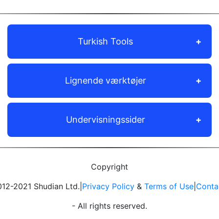
Turkish Tools
Lignende værktøjer
Undervisningssider
Copyright
12-2021 Shudian Ltd.|
Privacy Policy
&
Terms of Use
|
Conta
- All rights reserved.