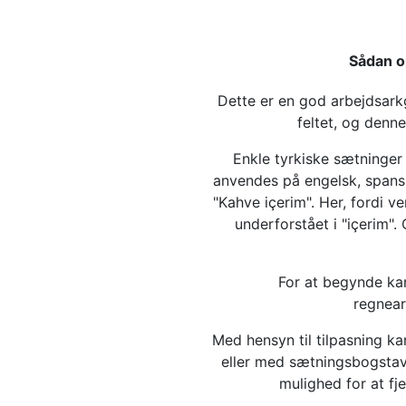
Sådan o
Dette er en god arbejdsarkge
feltet, og denn
Enkle tyrkiske sætninger
anvendes på engelsk, spansk
"Kahve içerim". Her, fordi v
underforstået i "içerim". 
For at begynde kan
regnear
Med hensyn til tilpasning ka
eller med sætningsbogstave
mulighed for at f