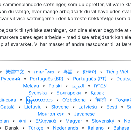
 sammenblandede sætninger, som du opretter, vil være klar 
 kan du vælge, hvor mange arbejdsark du vil have uden sv
var vil vise sætningerne i den korrekte rækkefølge (som du
bejdsark til tyrkiske sætninger, kan dine elever begynde 
t markere deres eget arbejde - med disse arbejdsark kan ele
p af svararket. Vi har masser af andre ressourcer til at lære
⚬
繁體中文
⚬
ภาษาไทย
⚬
粵語
⚬
한국어
⚬
Tiếng Việt
Русский
⚬
Português (BR)
⚬
Português (PT)
⚬
Deuts
Melayu
⚬
Polski
⚬
العربية‏
⚬
עברית‏
Svenska
⚬
Български
⚬
Қазақ
аїнська
⚬
မြန်မာဘာသာ
⚬
Oʻzbekcha
⚬
नेपाली
⚬
Тоҷик
Català
⚬
Lietuvių
⚬
Slovene
⚬
Latviešu
⚬
Eesti
⚬
S
Монгол хэл
⚬
Javanese
bian
⚬
বাংলা
⚬
Ελληνικά
⚬
Magyar
⚬
Slovenský
⚬
No
⚬
Dansk
⚬
Türkçe
⚬
Nederlands
⚬
Italiano
⚬
Bahasa 