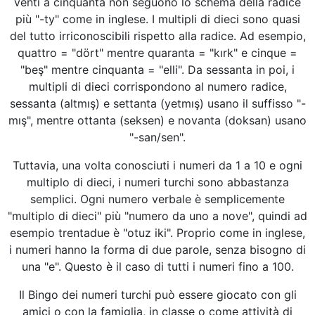
venti a cinquanta non seguono lo schema della radice
più "-ty" come in inglese. I multipli di dieci sono quasi
del tutto irriconoscibili rispetto alla radice. Ad esempio,
quattro = "dört" mentre quaranta = "kırk" e cinque =
"beş" mentre cinquanta = "elli". Da sessanta in poi, i
multipli di dieci corrispondono al numero radice,
sessanta (altmış) e settanta (yetmış) usano il suffisso "-
mış", mentre ottanta (seksen) e novanta (doksan) usano
"-san/sen".
Tuttavia, una volta conosciuti i numeri da 1 a 10 e ogni
multiplo di dieci, i numeri turchi sono abbastanza
semplici. Ogni numero verbale è semplicemente
"multiplo di dieci" più "numero da uno a nove", quindi ad
esempio trentadue è "otuz iki". Proprio come in inglese,
i numeri hanno la forma di due parole, senza bisogno di
una "e". Questo è il caso di tutti i numeri fino a 100.
Il Bingo dei numeri turchi può essere giocato con gli
amici o con la famiglia, in classe o come attività di