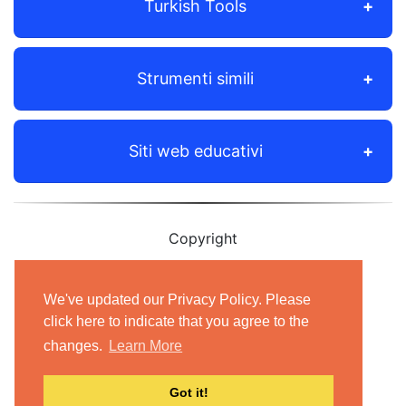
Turkish Tools
Strumenti simili
Siti web educativi
Copyright
© 2012-2021 Shudian Ltd.|
Privacy Policy
&
Terms of Use
|
Contact us
We've updated our Privacy Policy. Please
click here to indicate that you agree to the
- All rights reserved.
changes.
Learn More
Got it!