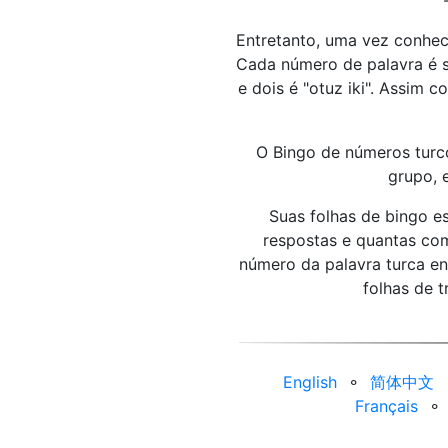
"
Entretanto, uma vez conhec
Cada número de palavra é s
e dois é "otuz iki". Assim
O Bingo de números turc
grupo, 
Suas folhas de bingo e
respostas e quantas com
número da palavra turca ent
folhas de t
English
⚬
简体中文
Français
⚬