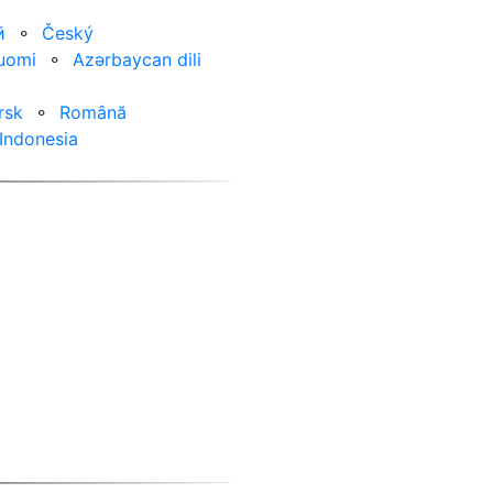
ӣ
⚬
Český
uomi
⚬
Azərbaycan dili
rsk
⚬
Română
Indonesia