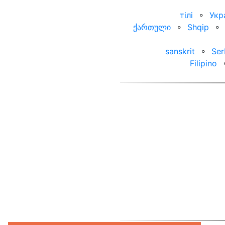
тілі
⚬
Укр
ქართული
⚬
Shqip
⚬
sanskrit
⚬
Ser
Filipino