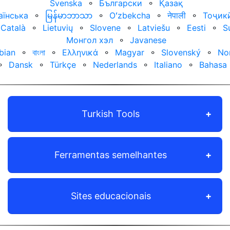
Svenska
⚬
Български
⚬
Қазақ
аїнська
⚬
မြန်မာဘာသာ
⚬
Oʻzbekcha
⚬
नेपाली
⚬
Тоҷик
Català
⚬
Lietuvių
⚬
Slovene
⚬
Latviešu
⚬
Eesti
⚬
S
Монгол хэл
⚬
Javanese
bian
⚬
বাংলা
⚬
Ελληνικά
⚬
Magyar
⚬
Slovenský
⚬
No
⚬
Dansk
⚬
Türkçe
⚬
Nederlands
⚬
Italiano
⚬
Bahasa 
Turkish Tools
Ferramentas semelhantes
Sites educacionais