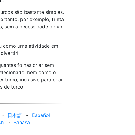
".
urcos são bastante simples.
rtanto, por exemplo, trinta
as, sem a necessidade de um
ou como uma atividade em
ivertir!
uantas folhas criar sem
 selecionado, bem como o
 turco, inclusive para criar
as de turco.
⚬
日本語
⚬
Español
ch
⚬
Bahasa