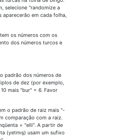
s turcas na folha de bingo.
, selecione "randomize a
s aparecerão em cada folha,
s tem os números com os
ento dos números turcos e
mo padrão dos números de
iplos de dez (por exemplo,
= 10 mais "bur" = 6. Favor
em o padrão de raiz mais "-
em comparação com a raiz.
üenta = "elli". A partir de
nta (yetmış) usam um sufixo