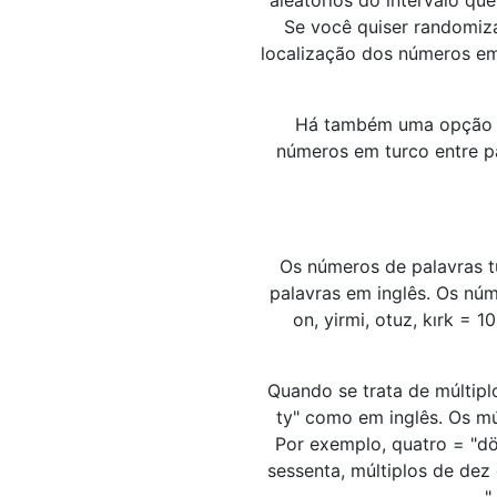
aleatórios do intervalo qu
Se você quiser randomiza
localização dos números em
Há também uma opção pa
números em turco entre p
Os números de palavras 
palavras em inglês. Os nú
on, yirmi, otuz, kırk = 1
Quando se trata de múltipl
ty" como em inglês. Os m
Por exemplo, quatro = "dör
sessenta, múltiplos de dez