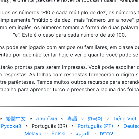
-mış", e oitenta (seksen) e noventa (doksan) usam "-san/sen
idos os números 1-10 e cada múltiplo de dez, os números t
implesmente "múltiplo de dez" mais "número um a nove", po
 como em inglês, os números tomam a forma de duas palavr
"e". Este é o caso para cada número de até 100.
os pode ser jogado com amigos ou familiares, em classe 
então por que não tentar hoje e ver o quanto você pode se d
starão prontas para serem impressas. Você pode escolher q
 respostas. As folhas com respostas fornecerão o dígito
re parênteses. Temos muitos outros recursos para aprender
rabalho para aprender turco e preencher a lacuna das folh
⚬
繁體中文
⚬
ภาษาไทย
⚬
粵語
⚬
한국어
⚬
Tiếng Việt
Русский
⚬
Português (BR)
⚬
Português (PT)
⚬
Deuts
Melayu
⚬
Polski
⚬
العربية‏
⚬
עברית‏