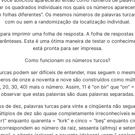
e você solicitou aparecerão então como números de palavra
r os quadrados individuais nos quais os números aparecem
 folhas diferentes". Os mesmos números de palavras turca
com ou sem a randomização da localização individual.
ra imprimir uma folha de resposta. A folha de resposta
arênteses. Esta é uma ótima maneira de testar o conhecim
está pronta para ser impressa.
Como funcionam os números turcos?
turcas podem ser difíceis de entender, mas seguem o mes
meros de onze a noventa e nove são construídos como múlt
0, 20, 30, 40) mais o número. Assim, 11 é "on bir" que "on" 
observar que estas palavras são duas palavras separadas.
os de dez, palavras turcas para vinte a cinqüenta não segu
últiplos de dez são quase completamente irreconhecíveis 
t" enquanto quarenta = "kırk" e cinco = "beş" enquanto cinq
 correspondem ao número da raiz, sessenta (altmış) e sete