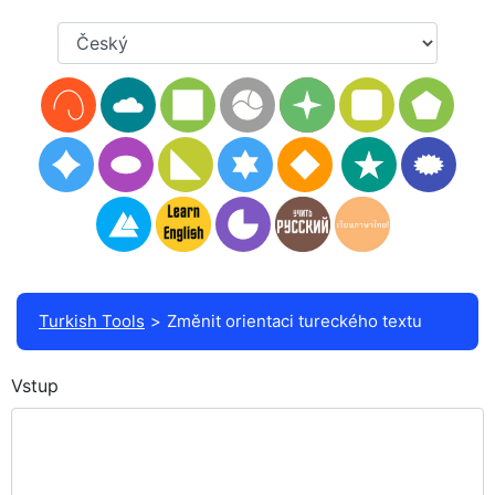
Turkish Tools
Změnit orientaci tureckého textu
Vstup