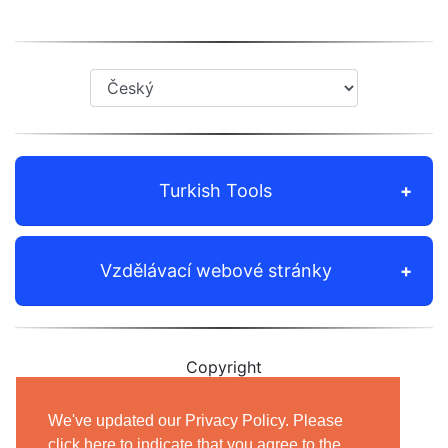
Turkish Tools
Vzdělávací webové stránky
Copyright
© 2012-2021 Shudian Ltd.|
Privacy Policy
&
We've updated our Privacy Policy. Please
Terms of Use
|
Contact us
click here to indicate that you agree to the