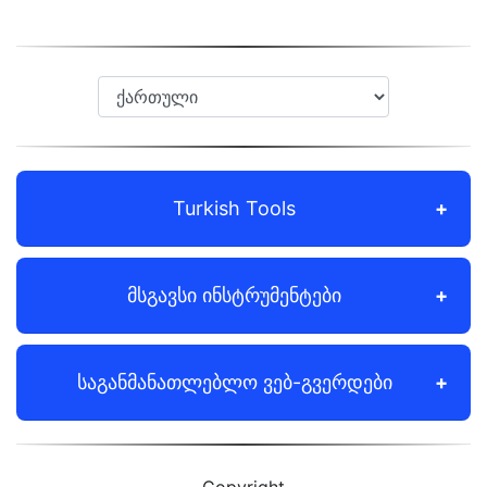
Turkish Tools
მსგავსი ინსტრუმენტები
საგანმანათლებლო ვებ-გვერდები