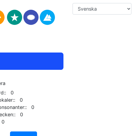
era
rd:: 0
okaler:: 0
onsonanter:: 0
tecken:: 0
 0