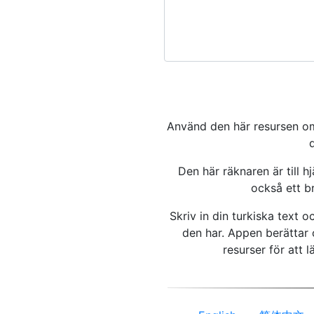
Använd den här resursen om d
d
Den här räknaren är till h
också ett br
Skriv in din turkiska text 
den har. Appen berättar
resurser för att l