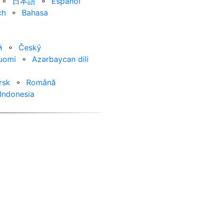
⚬
日本語
⚬
Español
ch
⚬
Bahasa
ӣ
⚬
Český
uomi
⚬
Azərbaycan dili
rsk
⚬
Română
Indonesia