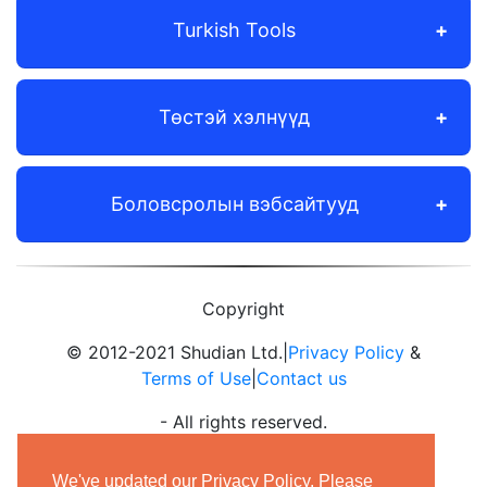
Turkish Tools
Төстэй хэлнүүд
Боловсролын вэбсайтууд
Copyright
© 2012-2021 Shudian Ltd.|
Privacy Policy
&
Terms of Use
|
Contact us
- All rights reserved.
We've updated our Privacy Policy. Please