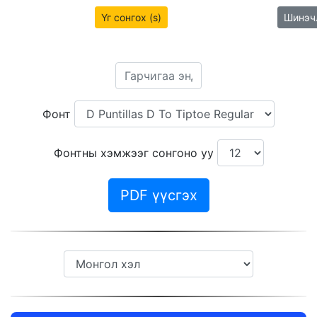
Үг сонгох (s)
Шинэч
Фонт
Фонтны хэмжээг сонгоно уу
PDF үүсгэх