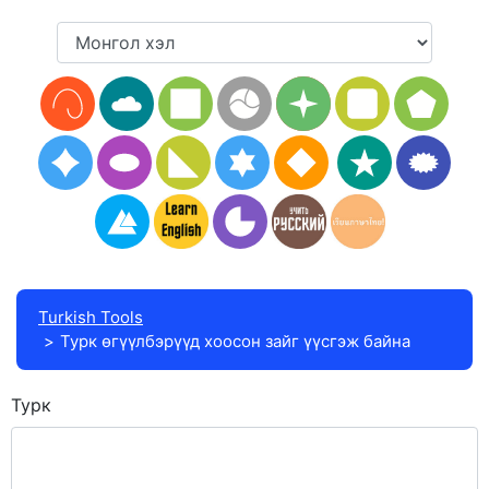
Turkish Tools
Турк өгүүлбэрүүд хоосон зайг үүсгэж байна
Турк