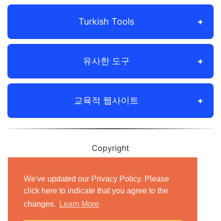
Turkish Tools
유사한 도구
교육적 웹사이트
Copyright
© 2012-2021 Shudian Ltd.|
Privacy Policy
&
Terms of Use
|
Contact us
We've updated our Privacy Policy. Please
click here to indicate that you agree to the
- All rights reserved.
changes.
Learn More