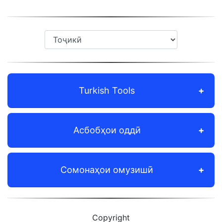
Turkish Tools
Асбобҳои оддӣ
Сомонаҳои омузишӣ
Copyright