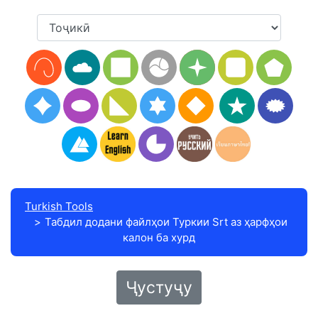
Turkish Tools
Табдил додани файлҳои Туркии Srt аз ҳарфҳои
калон ба хурд
Ҷустуҷу