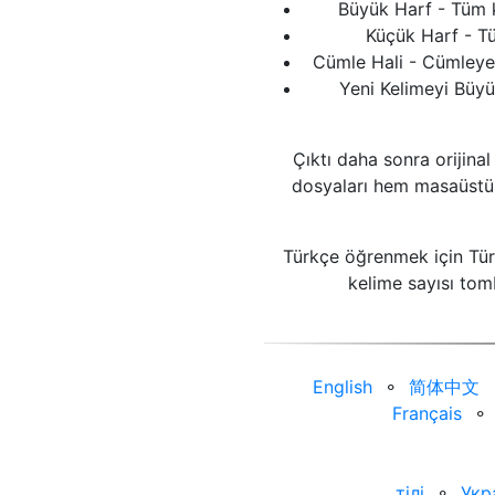
Büyük Harf - Tüm 
Küçük Harf - Tü
Cümle Hali - Cümleye 
Yeni Kelimeyi Büyü
Çıktı daha sonra orijina
dosyaları hem masaüstün
Türkçe öğrenmek için Tür
kelime sayısı tom
English
⚬
简体中文
Français
⚬
тілі
⚬
Укр