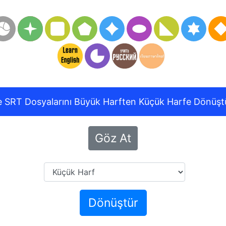
e SRT Dosyalarını Büyük Harften Küçük Harfe Dönüş
Göz At
Dönüştür