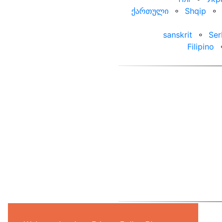
ქართული
⚬
Shqip
⚬
sanskrit
⚬
Ser
Filipino