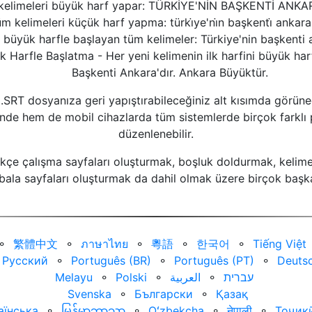
kelimeleri büyük harf yapar: TÜRKİYE'NİN BAŞKENTİ AN
m kelimeleri küçük harf yapma: türki̇ye'ni̇n başkenti̇ ankara
büyük harfle başlayan tüm kelimeler: Türkiye'nin başkenti a
k Harfle Başlatma - Her yeni kelimenin ilk harfini büyük har
Başkenti Ankara'dır. Ankara Büyüktür.
l .SRT dosyanıza geri yapıştırabileceğiniz alt kısımda görüne
de hem de mobil cihazlarda tüm sistemlerde birçok farklı
düzenlenebilir.
kçe çalışma sayfaları oluşturmak, boşluk doldurmak, kelimel
bala sayfaları oluşturmak da dahil olmak üzere birçok baş
⚬
繁體中文
⚬
ภาษาไทย
⚬
粵語
⚬
한국어
⚬
Tiếng Việt
Русский
⚬
Português (BR)
⚬
Português (PT)
⚬
Deuts
Melayu
⚬
Polski
⚬
العربية‏
⚬
עברית‏
Svenska
⚬
Български
⚬
Қазақ
аїнська
⚬
မြန်မာဘာသာ
⚬
Oʻzbekcha
⚬
नेपाली
⚬
Тоҷик