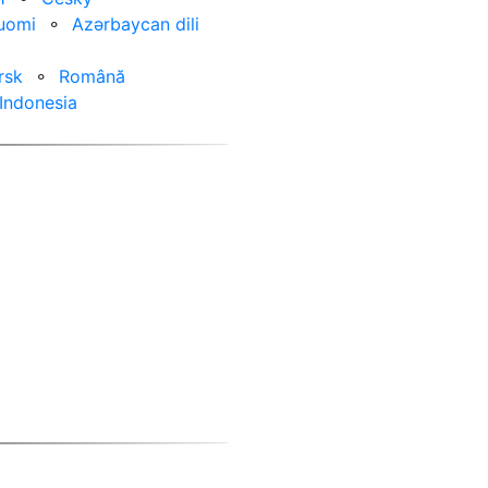
uomi
⚬
Azərbaycan dili
rsk
⚬
Română
Indonesia