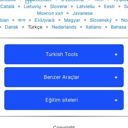
Català
⚬
Lietuvių
⚬
Slovene
⚬
Latviešu
⚬
Eesti
⚬
S
Монгол хэл
⚬
Javanese
bian
⚬
বাংলা
⚬
Ελληνικά
⚬
Magyar
⚬
Slovenský
⚬
No
⚬
Dansk
⚬
Türkçe
⚬
Nederlands
⚬
Italiano
⚬
Bahasa 
Turkish Tools
Benzer Araçlar
Eğitim siteleri
Copyright