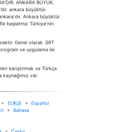
KARA'DIR. ANKARA BÜYÜK.
'dir. ankara büyüktür.
nkara'dır. Ankara büyüktür.
fle başlatma: Türkiye'nin
cektir. Genel olarak .SRT
 program ve uygulama ile
eri karıştırmak ve Türkçe
ka kaynağımız var.
⚬
日本語
⚬
Español
ch
⚬
Bahasa
ӣ
⚬
Český