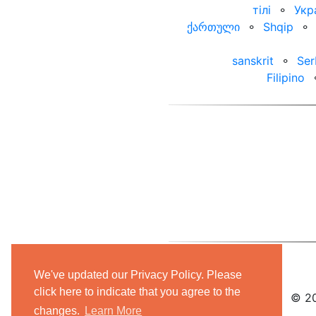
тілі
⚬
Укр
ქართული
⚬
Shqip
⚬
sanskrit
⚬
Ser
Filipino
We've updated our Privacy Policy. Please
click here to indicate that you agree to the
© 20
changes.
Learn More