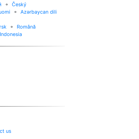
ӣ
⚬
Český
uomi
⚬
Azərbaycan dili
rsk
⚬
Română
Indonesia
ct us