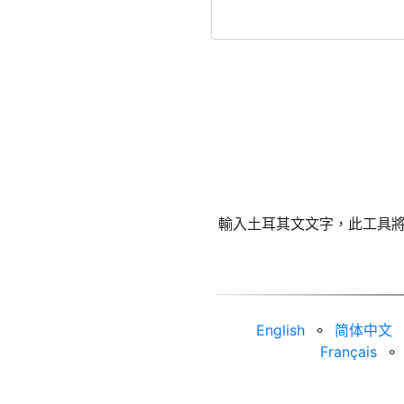
輸入土耳其文文字，此工具將其轉
English
⚬
简体中文
Français
⚬