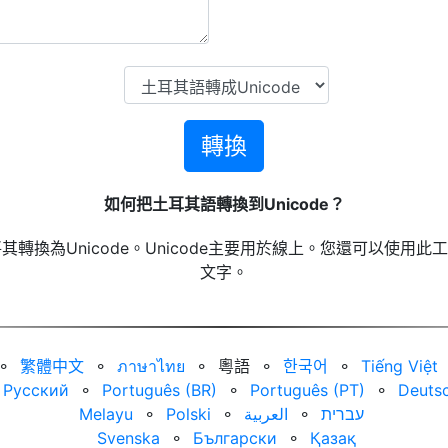
轉換
如何把土耳其語轉換到Unicode？
換為Unicode。Unicode主要用於線上。您還可以使用此工
文字。
⚬
繁體中文
⚬
ภาษาไทย
⚬
粵語
⚬
한국어
⚬
Tiếng Việt
Русский
⚬
Português (BR)
⚬
Português (PT)
⚬
Deuts
Melayu
⚬
Polski
⚬
العربية‏
⚬
עברית‏
Svenska
⚬
Български
⚬
Қазақ