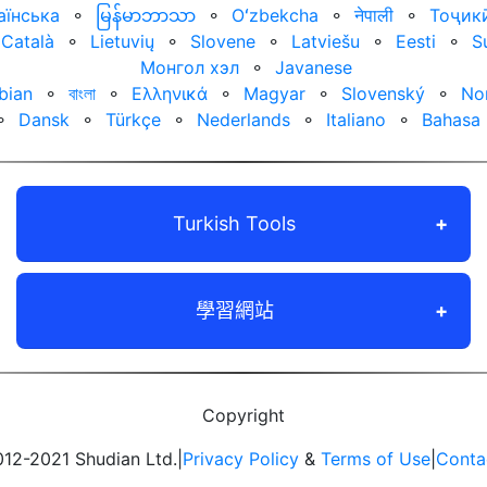
аїнська
⚬
မြန်မာဘာသာ
⚬
Oʻzbekcha
⚬
नेपाली
⚬
Тоҷик
Català
⚬
Lietuvių
⚬
Slovene
⚬
Latviešu
⚬
Eesti
⚬
S
Монгол хэл
⚬
Javanese
bian
⚬
বাংলা
⚬
Ελληνικά
⚬
Magyar
⚬
Slovenský
⚬
No
⚬
Dansk
⚬
Türkçe
⚬
Nederlands
⚬
Italiano
⚬
Bahasa 
Turkish Tools
學習網站
Copyright
12-2021 Shudian Ltd.|
Privacy Policy
&
Terms of Use
|
Conta