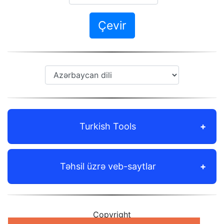
Çevir
Turkish Tools
Təhsil üzrə veb-saytlar
Copyright