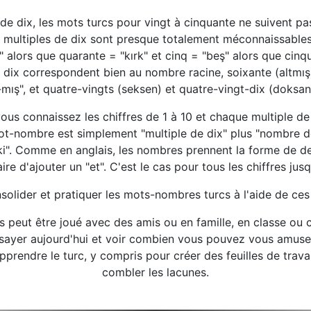
s de dix, les mots turcs pour vingt à cinquante ne suivent pa
 multiples de dix sont presque totalement méconnaissables 
alors que quarante = "kırk" et cinq = "beş" alors que cinqua
e dix correspondent bien au nombre racine, soixante (altmış
"-mış", et quatre-vingts (seksen) et quatre-vingt-dix (doksan)
us connaissez les chiffres de 1 à 10 et chaque multiple de d
t-nombre est simplement "multiple de dix" plus "nombre de
ki". Comme en anglais, les nombres prennent la forme de de
ire d'ajouter un "et". C'est le cas pour tous les chiffres jusq
olider et pratiquer les mots-nombres turcs à l'aide de ces 
cs peut être joué avec des amis ou en famille, en classe ou
ssayer aujourd'hui et voir combien vous pouvez vous amus
prendre le turc, y compris pour créer des feuilles de trava
combler les lacunes.