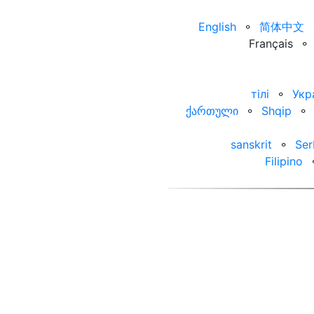
English
⚬
简体中文
Français
⚬
тілі
⚬
Укр
ქართული
⚬
Shqip
⚬
sanskrit
⚬
Ser
Filipino