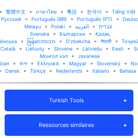
⚬
繁體中文
⚬
ภาษาไทย
⚬
粵語
⚬
한국어
⚬
Tiếng Việt
Русский
⚬
Português (BR)
⚬
Português (PT)
⚬
Deuts
Melayu
⚬
Polski
⚬
العربية‏
⚬
עברית‏
Svenska
⚬
Български
⚬
Қазақ
аїнська
⚬
မြန်မာဘာသာ
⚬
Oʻzbekcha
⚬
नेपाली
⚬
Тоҷик
Català
⚬
Lietuvių
⚬
Slovene
⚬
Latviešu
⚬
Eesti
⚬
S
Монгол хэл
⚬
Javanese
bian
⚬
বাংলা
⚬
Ελληνικά
⚬
Magyar
⚬
Slovenský
⚬
No
⚬
Dansk
⚬
Türkçe
⚬
Nederlands
⚬
Italiano
⚬
Bahasa 
Turkish Tools
Ressources similaires