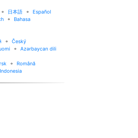
⚬
日本語
⚬
Español
ch
⚬
Bahasa
ӣ
⚬
Český
uomi
⚬
Azərbaycan dili
rsk
⚬
Română
Indonesia