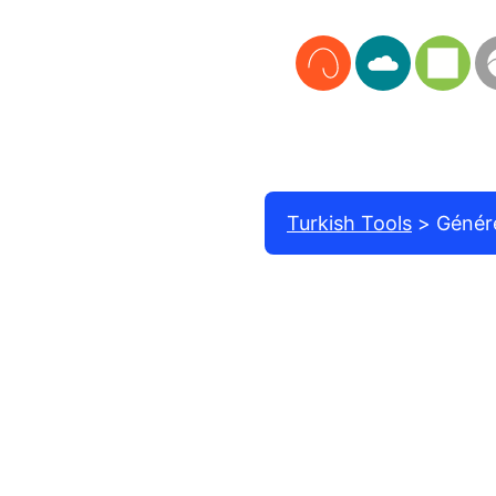
Turkish Tools
Génére