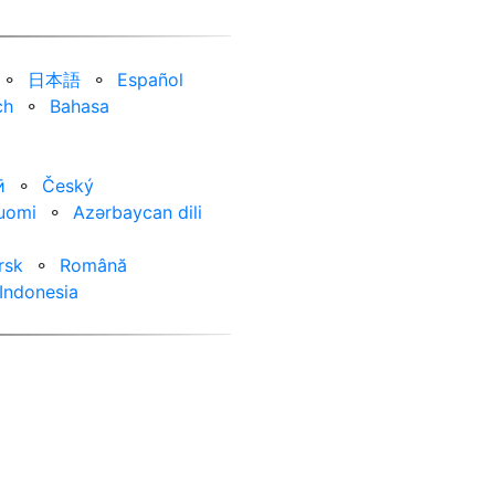
⚬
日本語
⚬
Español
ch
⚬
Bahasa
ӣ
⚬
Český
uomi
⚬
Azərbaycan dili
rsk
⚬
Română
Indonesia