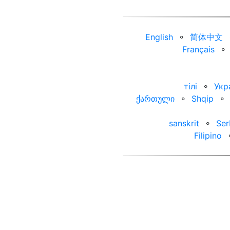
English
⚬
简体中文
Français
⚬
тілі
⚬
Укр
ქართული
⚬
Shqip
⚬
sanskrit
⚬
Ser
Filipino