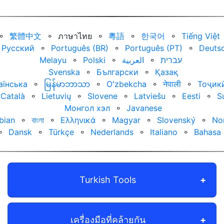
⚬
繁體中文
⚬
ภาษาไทย
⚬
粵語
⚬
한국어
⚬
Tiếng Việt
Русский
⚬
Português (BR)
⚬
Português (PT)
⚬
Deuts
Melayu
⚬
Polski
⚬
العربية‏
⚬
עברית‏
Svenska
⚬
Български
⚬
Қазақ
аїнська
⚬
မြန်မာဘာသာ
⚬
Oʻzbekcha
⚬
नेपाली
⚬
Тоҷик
Català
⚬
Lietuvių
⚬
Slovene
⚬
Latviešu
⚬
Eesti
⚬
S
Монгол хэл
⚬
Javanese
bian
⚬
বাংলা
⚬
Ελληνικά
⚬
Magyar
⚬
Slovenský
⚬
No
⚬
Dansk
⚬
Türkçe
⚬
Nederlands
⚬
Italiano
⚬
Bahasa 
Turkish Tools
เครื่องมือที่คล้ายกัน